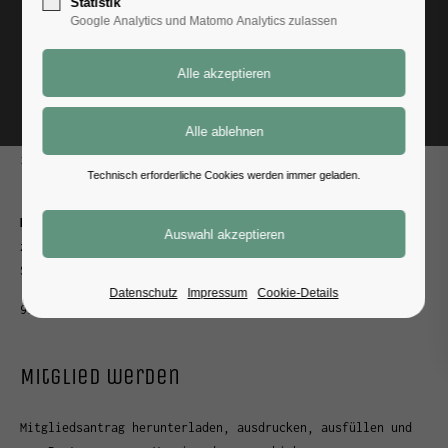
Statistik
Google Analytics und Matomo Analytics zulassen
Dein Weg zu uns
Zurück
Kontakt
info@karmannfreunde.de
Technisch erforderliche Cookies werden immer geladen.
Karmannfreunde Bayern e.V.
z.H. Werner Artinger
Stadl 3a
Datenschutz
Impressum
Cookie-Details
93179 Brennberg
Mitglied werden
Mitgliedsantrag herunterladen, ausdrucken, ausfüllen und