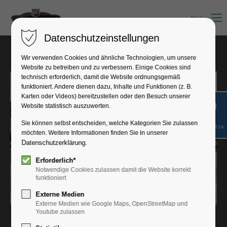
Menu
Datenschutzeinstellungen
Frühjahrsausfahrt 2024
Wir verwenden Cookies und ähnliche Technologien, um unsere
Website zu betreiben und zu verbessern. Einige Cookies sind
technisch erforderlich, damit die Website ordnungsgemäß
funktioniert. Andere dienen dazu, Inhalte und Funktionen (z. B.
Karten oder Videos) bereitzustellen oder den Besuch unserer
Website statistisch auszuwerten.
Sie können selbst entscheiden, welche Kategorien Sie zulassen
Shift+Alt+A
möchten. Weitere Informationen finden Sie in unserer
Datenschutzerklärung
.
Erforderlich*
Notwendige Cookies zulassen damit die Website korrekt
funktioniert
Externe Medien
Externe Medien wie Google Maps, OpenStreetMap und
Youtube zulassen