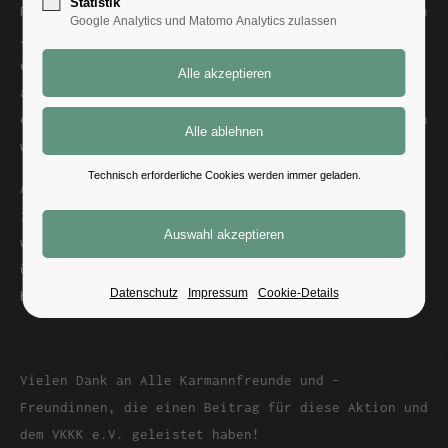
Statistik
Regenstauf, 20. Juni 2026 – Wie auch in den letzten
Google Analytics und Matomo Analytics zulassen
Jahren haben wir zu unserer Weihnachtsfeier zu
einer Spende für den VKKK e.V. Regensburg
aufgerufen. Auch der Verein trägt aus der Kasse
einen Beitrag zu dieser Aktion bei. Insgesamt haben
wir somit eine Summe von 2.125,-€ zusammengebracht.
Technisch erforderliche Cookies werden immer geladen.
Am Samstag war dann die offizielle Spendenübergabe
im Nachsorgehaus in Regenstauf. Wiedermal konnten
wir uns bei einem kleinen Rundgang davon
überzeugen, dass unser Geld hier wirklich was
Datenschutz
Impressum
Cookie-Details
bewegen kann.
Dein Weg zu uns
Vielen Dank an Alle Karmannfreunde und -
Freundinnen, die einen Beitrag für diese Aktion und
dem VKKK e.V. geleistet haben!
Kontakt