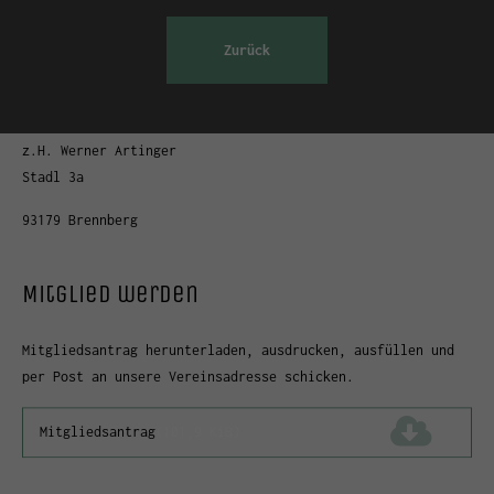
Zurück
info@karmannfreunde.de
Karmannfreunde Bayern e.V.
z.H. Werner Artinger
Stadl 3a
93179 Brennberg
Mitglied werden
Mitgliedsantrag herunterladen, ausdrucken, ausfüllen und
per Post an unsere Vereinsadresse schicken.
Mitgliedsantrag
(101,9 KiB)