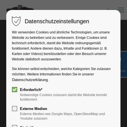
Menu
Datenschutzeinstellungen
Neujahrsempfang 2018
Wir verwenden Cookies und ähnliche Technologien, um unsere
Website zu betreiben und zu verbessern. Einige Cookies sind
technisch erforderlich, damit die Website ordnungsgemäß
funktioniert. Andere dienen dazu, Inhalte und Funktionen (z. B.
Karten oder Videos) bereitzustellen oder den Besuch unserer
Website statistisch auszuwerten.
Sie können selbst entscheiden, welche Kategorien Sie zulassen
Shift+Alt+A
möchten. Weitere Informationen finden Sie in unserer
Datenschutzerklärung
.
Erforderlich*
Notwendige Cookies zulassen damit die Website korrekt
funktioniert
Externe Medien
Externe Medien wie Google Maps, OpenStreetMap und
Youtube zulassen