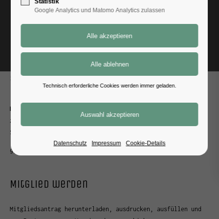
Statistik
Google Analytics und Matomo Analytics zulassen
Dein Weg zu uns
Zurück
Kontakt
info@karmannfreunde.de
Technisch erforderliche Cookies werden immer geladen.
Karmannfreunde Bayern e.V.
z.H. Werner Artinger
Stadl 3a
Datenschutz
Impressum
Cookie-Details
93179 Brennberg
Mitglied werden
Mitgliedsantrag herunterladen, ausdrucken, ausfüllen und